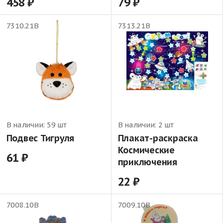
458
79
7310.21В
7313.21В
В наличии:
59 шт
В наличии:
2 шт
Подвес Тигруля
Плакат-раскраска
Космические
61
приключения
22
7008.10В
7009.10В