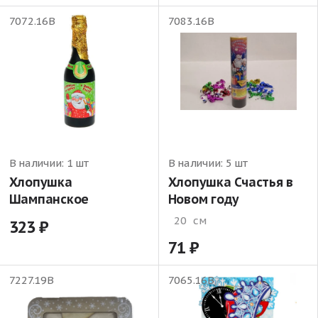
7072.16В
7083.16В
В наличии:
1 шт
В наличии:
5 шт
Хлопушка
Хлопушка Счастья в
Шампанское
Новом году
20
см
323
71
7227.19В
7065.16В