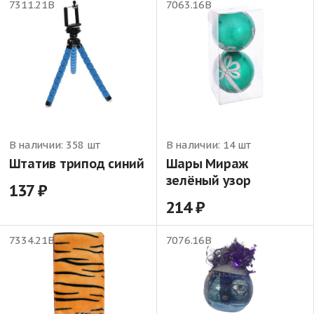
7311.21В
7063.16В
В наличии:
358 шт
В наличии:
14 шт
Штатив трипод синий
Шары Мираж
зелёный узор
137
214
7334.21В
7076.16В