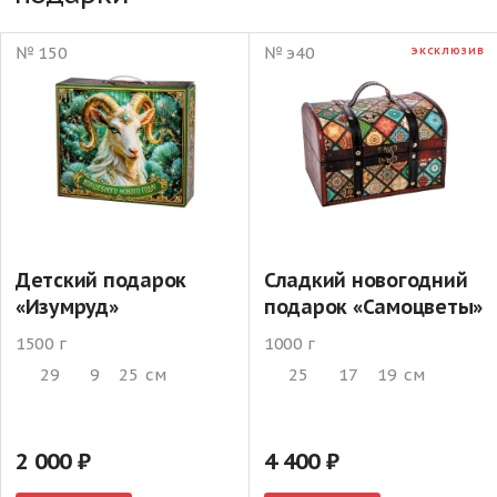
№ 150
№ э40
ЭКСКЛЮЗИВ
Детский подарок
Сладкий новогодний
«Изумруд»
подарок «Самоцветы»
1500 г
1000 г
29
9
25
см
25
17
19
см
2 000
4 400