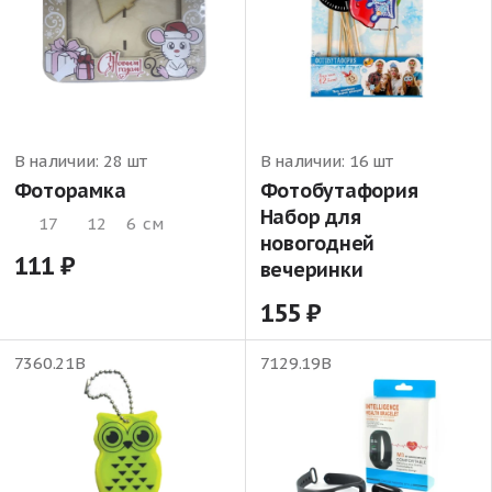
В наличии:
28 шт
В наличии:
16 шт
Фоторамка
Фотобутафория
Набор для
17
12
6
см
новогодней
111
вечеринки
155
7360.21В
7129.19В