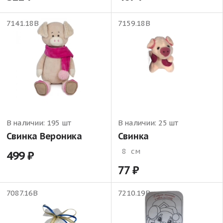
7141.18В
7159.18В
В наличии:
195 шт
В наличии:
25 шт
Свинка Вероника
Свинка
8
см
499
77
7087.16В
7210.19В