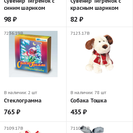
Сувенир Тигрёнок с
Сувенир Тигрёнок с
синим шариком
красным шариком
98
82
7236.19В
7123.17В
В наличии:
2 шт
В наличии:
78 шт
Стеклограмма
Собака Тошка
765
435
7109.17В
7110.17В