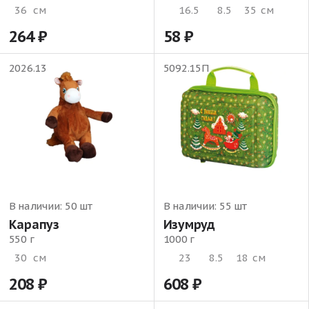
36
см
16.5
8.5
35
см
264
58
2026.13
5092.15П
В наличии:
50 шт
В наличии:
55 шт
Карапуз
Изумруд
550 г
1000 г
30
см
23
8.5
18
см
208
608