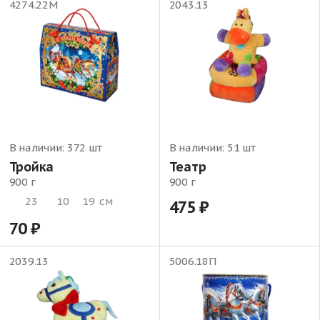
4274.22М
2043.13
В наличии:
372 шт
В наличии:
51 шт
Тройка
Театр
900 г
900 г
23
10
19
см
475
70
2039.13
5006.18П