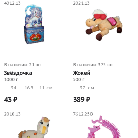
4012.13
2021.13
В наличии:
21 шт
В наличии:
375 шт
Звёздочка
Жокей
1000 г
500 г
34
16.5
11
см
37
см
43
389
2018.13
7612.25В