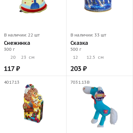
В наличии:
22 шт
В наличии:
33 шт
Снежинка
Сказка
300 г
500 г
20
23
см
12
12.5
см
117
203
4017.13
7031.13В